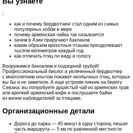
Вы узнаете
:
как и почему бердвотчинг стал одним из самых
популярных хобби в мире
почему армянская чайка так называется
зачем в Азии приручают бакланов
каким образом крохотные пташки преодолевают
тысячи километров каждый год
как отличать птиц по виду и голосу
Вооружимся биноклем и подзорной трубой!
Профессиональный биолог и увлеченный бердвотчер
с многолетним опытом покажет необычных птиц, которых
вы бы и не заметили. А еще устроим пикник на берегу
Севана: вы попробуете душистый чай из армянских трав
или крепкий армянский кофе и послушаете байки
из жизни наблюдателей за птицами.
Организационные детали
Дорога до парка — 45 минут в одну сторону, пешая
часть маршрута — 5 км по равнинной местности