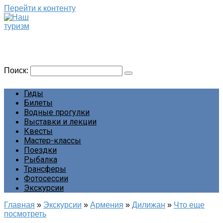
Перейти к контенту
Наш туризм
Сайт о наших путешествиях
Поиск:
Гиды
Билеты
Водные прогулки
Выставки и лекции
Квесты
Мастер-классы
Поездки
Рыбалка
Трансферы
Фотосессии
Экскурсии
Главная
»
Экскурсии
»
Армения
»
Дилижан
»
Что еще
посмотреть