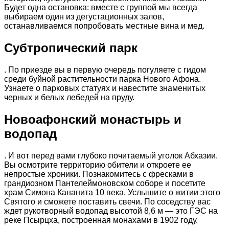
Будет одна остановка: вместе с группой мы всегда
выбираем один из дегустационных залов,
останавливаемся попробовать местные вина и мед.
Субтропический парк
. По приезде вы в первую очередь погуляете с гидом
среди буйной растительности парка Нового Афона.
Узнаете о парковых статуях и навестите знаменитых
черных и белых лебедей на пруду.
Новоафонский монастырь и
водопад
. И вот перед вами глубоко почитаемый уголок Абхазии.
Вы осмотрите территорию обители и откроете ее
непростые хроники. Познакомитесь с фресками в
грандиозном Пантелеймоновском соборе и посетите
храм Симона Кананита 10 века. Услышите о житии этого
Святого и сможете поставить свечи. По соседству вас
ждет рукотворный водопад высотой 8,6 м — это ГЭС на
реке Псырцха, построенная монахами в 1902 году.