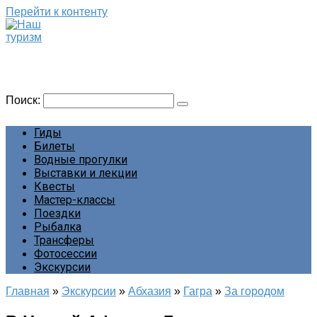
Перейти к контенту
Наш туризм
Сайт о наших путешествиях
Поиск:
Гиды
Билеты
Водные прогулки
Выставки и лекции
Квесты
Мастер-классы
Поездки
Рыбалка
Трансферы
Фотосессии
Экскурсии
Главная
»
Экскурсии
»
Абхазия
»
Гагра
»
За городом