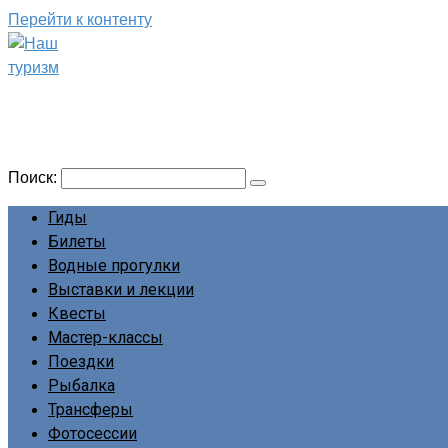
Перейти к контенту
Наш туризм
Сайт о наших путешествиях
Поиск:
Гиды
Билеты
Водные прогулки
Выставки и лекции
Квесты
Мастер-классы
Поездки
Рыбалка
Трансферы
Фотосессии