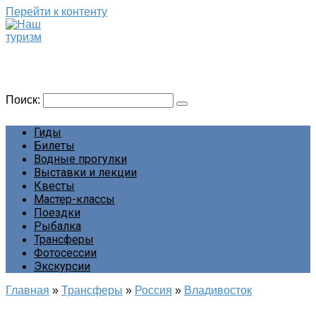
Перейти к контенту
Наш туризм
Сайт о наших путешествиях
Поиск:
Гиды
Билеты
Водные прогулки
Выставки и лекции
Квесты
Мастер-классы
Поездки
Рыбалка
Трансферы
Фотосессии
Экскурсии
Главная
»
Трансферы
»
Россия
»
Владивосток