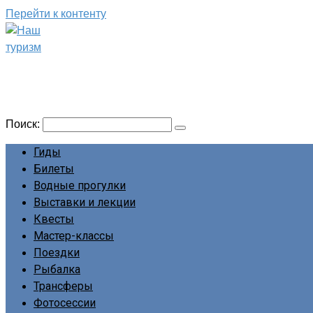
Перейти к контенту
Наш туризм
Сайт о наших путешествиях
Поиск:
Гиды
Билеты
Водные прогулки
Выставки и лекции
Квесты
Мастер-классы
Поездки
Рыбалка
Трансферы
Фотосессии