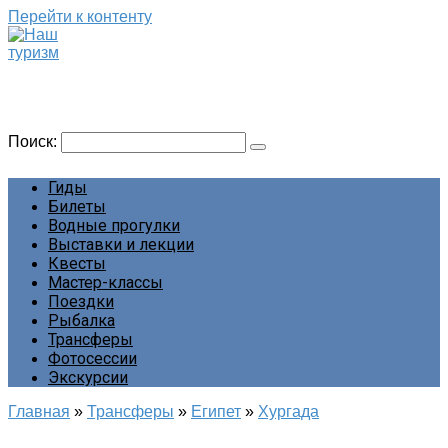
Перейти к контенту
Наш туризм
Сайт о наших путешествиях
Поиск:
Гиды
Билеты
Водные прогулки
Выставки и лекции
Квесты
Мастер-классы
Поездки
Рыбалка
Трансферы
Фотосессии
Экскурсии
Главная
»
Трансферы
»
Египет
»
Хургада