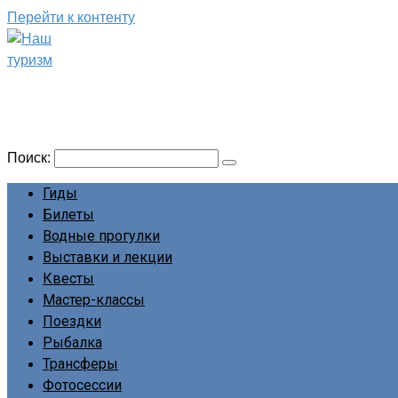
Перейти к контенту
Наш туризм
Сайт о наших путешествиях
Поиск:
Гиды
Билеты
Водные прогулки
Выставки и лекции
Квесты
Мастер-классы
Поездки
Рыбалка
Трансферы
Фотосессии