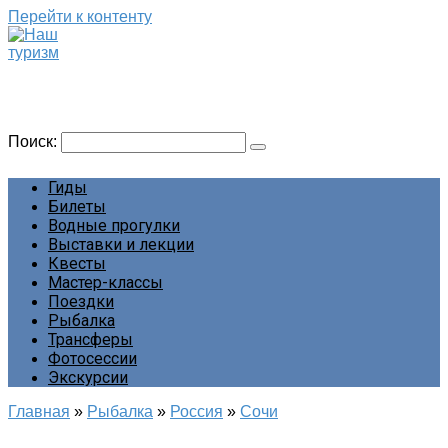
Перейти к контенту
Наш туризм
Сайт о наших путешествиях
Поиск:
Гиды
Билеты
Водные прогулки
Выставки и лекции
Квесты
Мастер-классы
Поездки
Рыбалка
Трансферы
Фотосессии
Экскурсии
Главная
»
Рыбалка
»
Россия
»
Сочи