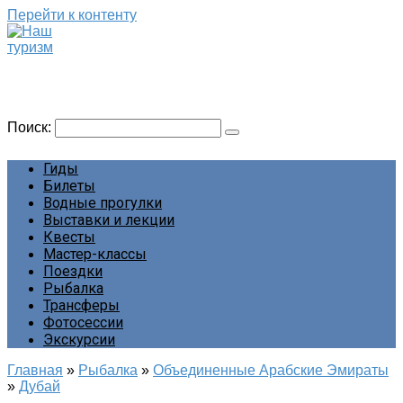
Перейти к контенту
Наш туризм
Сайт о наших путешествиях
Поиск:
Гиды
Билеты
Водные прогулки
Выставки и лекции
Квесты
Мастер-классы
Поездки
Рыбалка
Трансферы
Фотосессии
Экскурсии
Главная
»
Рыбалка
»
Объединенные Арабские Эмираты
»
Дубай