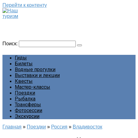
Перейти к контенту
Наш туризм
Сайт о наших путешествиях
Поиск:
Гиды
Билеты
Водные прогулки
Выставки и лекции
Квесты
Мастер-классы
Поездки
Рыбалка
Трансферы
Фотосессии
Экскурсии
Главная
»
Поездки
»
Россия
»
Владивосток