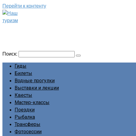
Перейти к контенту
Наш туризм
Сайт о наших путешествиях
Поиск:
Гиды
Билеты
Водные прогулки
Выставки и лекции
Квесты
Мастер-классы
Поездки
Рыбалка
Трансферы
Фотосессии