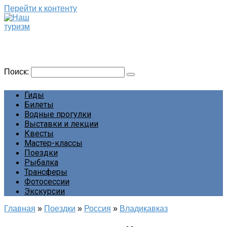
Перейти к контенту
Наш туризм
Сайт о наших путешествиях
Поиск:
Гиды
Билеты
Водные прогулки
Выставки и лекции
Квесты
Мастер-классы
Поездки
Рыбалка
Трансферы
Фотосессии
Экскурсии
Главная
»
Поездки
»
Россия
»
Владикавказ