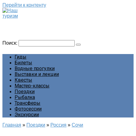
Перейти к контенту
Наш туризм
Сайт о наших путешествиях
Поиск:
Гиды
Билеты
Водные прогулки
Выставки и лекции
Квесты
Мастер-классы
Поездки
Рыбалка
Трансферы
Фотосессии
Экскурсии
Главная
»
Поездки
»
Россия
»
Сочи