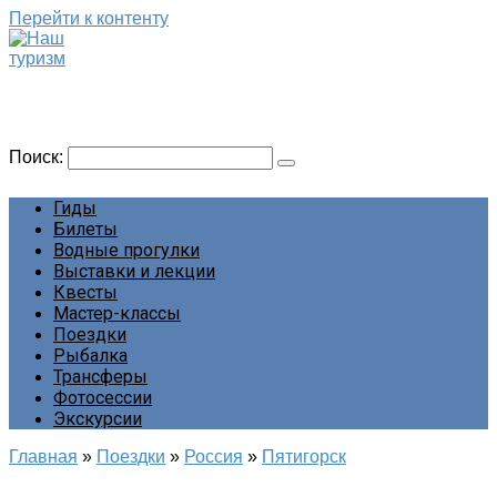
Перейти к контенту
Наш туризм
Сайт о наших путешествиях
Поиск:
Гиды
Билеты
Водные прогулки
Выставки и лекции
Квесты
Мастер-классы
Поездки
Рыбалка
Трансферы
Фотосессии
Экскурсии
Главная
»
Поездки
»
Россия
»
Пятигорск