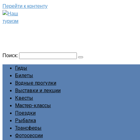
Перейти к контенту
Наш туризм
Сайт о наших путешествиях
Поиск:
Гиды
Билеты
Водные прогулки
Выставки и лекции
Квесты
Мастер-классы
Поездки
Рыбалка
Трансферы
Фотосессии