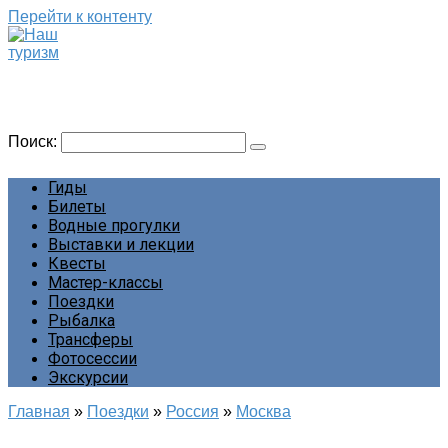
Перейти к контенту
Наш туризм
Сайт о наших путешествиях
Поиск:
Гиды
Билеты
Водные прогулки
Выставки и лекции
Квесты
Мастер-классы
Поездки
Рыбалка
Трансферы
Фотосессии
Экскурсии
Главная
»
Поездки
»
Россия
»
Москва