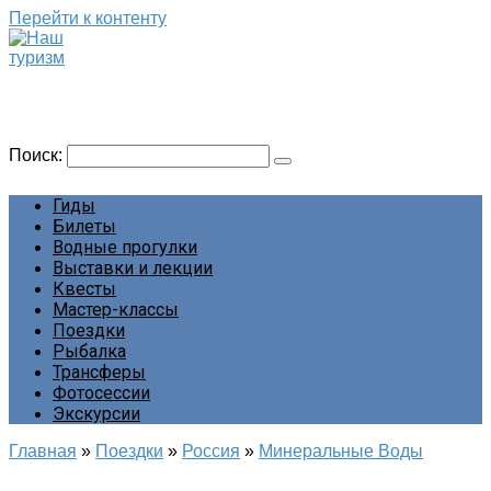
Перейти к контенту
Наш туризм
Сайт о наших путешествиях
Поиск:
Гиды
Билеты
Водные прогулки
Выставки и лекции
Квесты
Мастер-классы
Поездки
Рыбалка
Трансферы
Фотосессии
Экскурсии
Главная
»
Поездки
»
Россия
»
Минеральные Воды