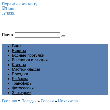
Перейти к контенту
Наш туризм
Сайт о наших путешествиях
Поиск:
Гиды
Билеты
Водные прогулки
Выставки и лекции
Квесты
Мастер-классы
Поездки
Рыбалка
Трансферы
Фотосессии
Экскурсии
Главная
»
Поездки
»
Россия
»
Махачкала