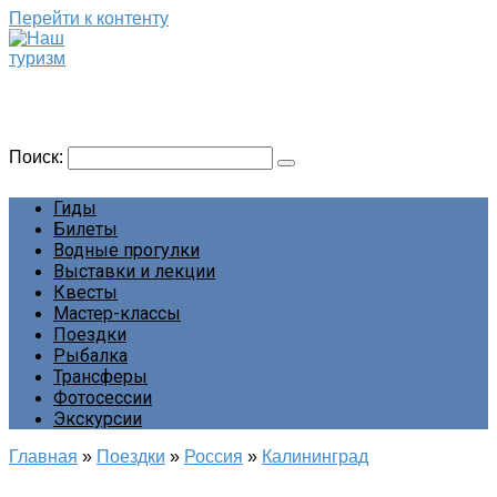
Перейти к контенту
Наш туризм
Сайт о наших путешествиях
Поиск:
Гиды
Билеты
Водные прогулки
Выставки и лекции
Квесты
Мастер-классы
Поездки
Рыбалка
Трансферы
Фотосессии
Экскурсии
Главная
»
Поездки
»
Россия
»
Калининград