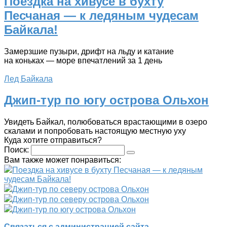
Поездка на хивусе в бухту
Песчаная — к ледяным чудесам
Байкала!
Замерзшие пузыри, дрифт на льду и катание
на коньках — море впечатлений за 1 день
Лед Байкала
Джип-тур по югу острова Ольхон
Увидеть Байкал, полюбоваться врастающими в озеро
скалами и попробовать настоящую местную уху
Куда хотите отправиться?
Поиск:
Вам также может понравиться:
Поездка на хивусе в бухту Песчаная — к ледяным
чудесам Байкала!
Джип-тур по северу острова Ольхон
Джип-тур по северу острова Ольхон
Джип-тур по югу острова Ольхон
Связаться с администрацией сайта