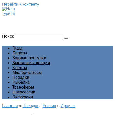
Перейти к контенту
Наш туризм
Сайт о наших путешествиях
Поиск:
Гиды
Билеты
Водные прогулки
Выставки и лекции
Квесты
Мастер-классы
Поездки
Рыбалка
Трансферы
Фотосессии
Экскурсии
Главная
»
Поездки
»
Россия
»
Иркутск