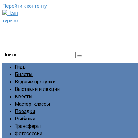
Перейти к контенту
Наш туризм
Сайт о наших путешествиях
Поиск:
Гиды
Билеты
Водные прогулки
Выставки и лекции
Квесты
Мастер-классы
Поездки
Рыбалка
Трансферы
Фотосессии