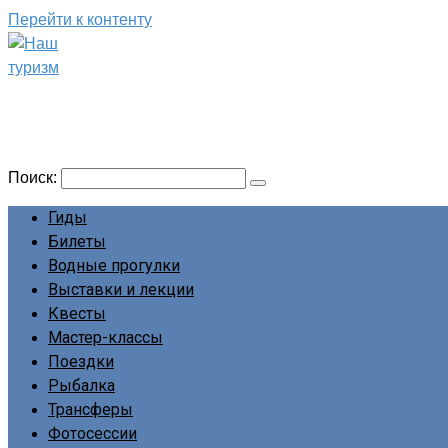
Перейти к контенту
Наш туризм
Сайт о наших путешествиях
Поиск:
Гиды
Билеты
Водные прогулки
Выставки и лекции
Квесты
Мастер-классы
Поездки
Рыбалка
Трансферы
Фотосессии