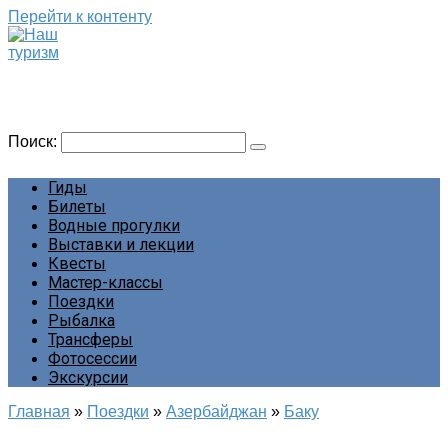
Перейти к контенту
Наш туризм
Сайт о наших путешествиях
Поиск:
Гиды
Билеты
Водные прогулки
Выставки и лекции
Квесты
Мастер-классы
Поездки
Рыбалка
Трансферы
Фотосессии
Экскурсии
Главная
»
Поездки
»
Азербайджан
»
Баку