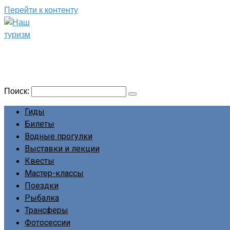
Перейти к контенту
Наш туризм
Сайт о наших путешествиях
Поиск:
Гиды
Билеты
Водные прогулки
Выставки и лекции
Квесты
Мастер-классы
Поездки
Рыбалка
Трансферы
Фотосессии