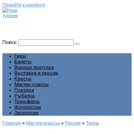
Перейти к контенту
Наш туризм
Сайт о наших путешествиях
Поиск:
Гиды
Билеты
Водные прогулки
Выставки и лекции
Квесты
Мастер-классы
Поездки
Рыбалка
Трансферы
Фотосессии
Экскурсии
Главная
»
Мастер-классы
»
Россия
»
Тверь