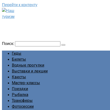
Перейти к контенту
Наш туризм
Сайт о наших путешествиях
Поиск:
Гиды
Билеты
Водные прогулки
Выставки и лекции
Квесты
Мастер-классы
Поездки
Рыбалка
Трансферы
Фотосессии