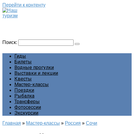
Перейти к контенту
Наш туризм
Сайт о наших путешествиях
Поиск:
Гиды
Билеты
Водные прогулки
Выставки и лекции
Квесты
Мастер-классы
Поездки
Рыбалка
Трансферы
Фотосессии
Экскурсии
Главная
»
Мастер-классы
»
Россия
»
Сочи