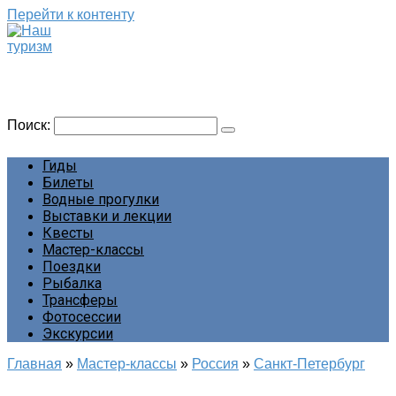
Перейти к контенту
Наш туризм
Сайт о наших путешествиях
Поиск:
Гиды
Билеты
Водные прогулки
Выставки и лекции
Квесты
Мастер-классы
Поездки
Рыбалка
Трансферы
Фотосессии
Экскурсии
Главная
»
Мастер-классы
»
Россия
»
Санкт-Петербург