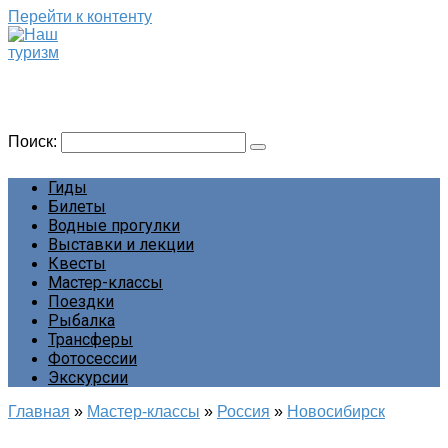
Перейти к контенту
Наш туризм
Сайт о наших путешествиях
Поиск:
Гиды
Билеты
Водные прогулки
Выставки и лекции
Квесты
Мастер-классы
Поездки
Рыбалка
Трансферы
Фотосессии
Экскурсии
Главная
»
Мастер-классы
»
Россия
»
Новосибирск