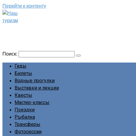
Перейти к контенту
Наш туризм
Сайт о наших путешествиях
Поиск:
Гиды
Билеты
Водные прогулки
Выставки и лекции
Квесты
Мастер-классы
Поездки
Рыбалка
Трансферы
Фотосессии