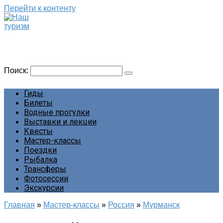
Перейти к контенту
Наш туризм
Сайт о наших путешествиях
Поиск:
Гиды
Билеты
Водные прогулки
Выставки и лекции
Квесты
Мастер-классы
Поездки
Рыбалка
Трансферы
Фотосессии
Экскурсии
Главная
»
Мастер-классы
»
Россия
»
Мурманск