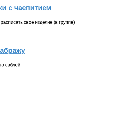
ки с чаепитием
расписать свое изделие (в группе)
сабражу
го саблей