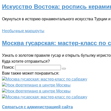
Искусство Востока: роспись керами
Окунуться в историю орнаментального искусства Турции и 
Необычные маршруты
Москва гусарская: мастер-класс по 
Узнать о золотом правиле гусар и открыть бутылку игристо
Куда хотите отправиться?
Поиск:
Вам также может понравиться:
Москва гусарская: мастер-класс по сабражу
Урок фортепиано в центре Москвы
Урок фортепиано в центре Москвы
Москва гусарская: мастер-класс по сабражу
Связаться с администрацией сайта