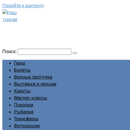
Перейти к контенту
Наш туризм
Сайт о наших путешествиях
Поиск:
Гиды
Билеты
Водные прогулки
Выставки и лекции
Квесты
Мастер-классы
Поездки
Рыбалка
Трансферы
Фотосессии