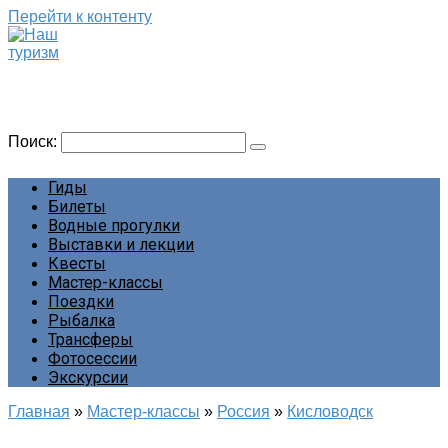
Перейти к контенту
Наш туризм
Сайт о наших путешествиях
Поиск:
Гиды
Билеты
Водные прогулки
Выставки и лекции
Квесты
Мастер-классы
Поездки
Рыбалка
Трансферы
Фотосессии
Экскурсии
Главная
»
Мастер-классы
»
Россия
»
Кисловодск