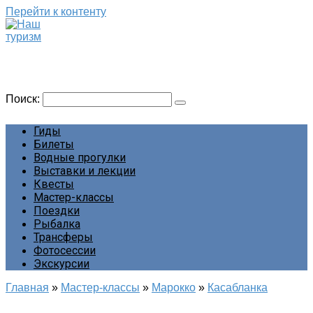
Перейти к контенту
Наш туризм
Сайт о наших путешествиях
Поиск:
Гиды
Билеты
Водные прогулки
Выставки и лекции
Квесты
Мастер-классы
Поездки
Рыбалка
Трансферы
Фотосессии
Экскурсии
Главная
»
Мастер-классы
»
Марокко
»
Касабланка