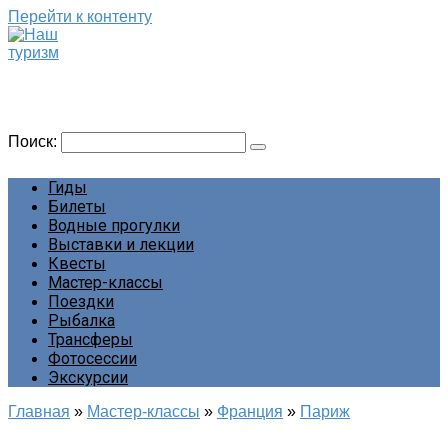
Перейти к контенту
Наш туризм
Сайт о наших путешествиях
Поиск:
Гиды
Билеты
Водные прогулки
Выставки и лекции
Квесты
Мастер-классы
Поездки
Рыбалка
Трансферы
Фотосессии
Экскурсии
Главная
»
Мастер-классы
»
Франция
»
Париж