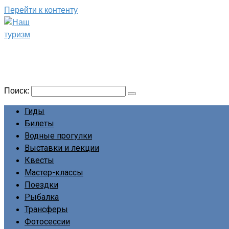
Перейти к контенту
Наш туризм
Сайт о наших путешествиях
Поиск:
Гиды
Билеты
Водные прогулки
Выставки и лекции
Квесты
Мастер-классы
Поездки
Рыбалка
Трансферы
Фотосессии