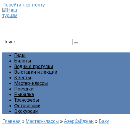
Перейти к контенту
Наш туризм
Сайт о наших путешествиях
Поиск:
Гиды
Билеты
Водные прогулки
Выставки и лекции
Квесты
Мастер-классы
Поездки
Рыбалка
Трансферы
Фотосессии
Экскурсии
Главная
»
Мастер-классы
»
Азербайджан
»
Баку