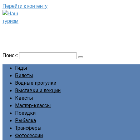
Перейти к контенту
Наш туризм
Сайт о наших путешествиях
Поиск:
Гиды
Билеты
Водные прогулки
Выставки и лекции
Квесты
Мастер-классы
Поездки
Рыбалка
Трансферы
Фотосессии