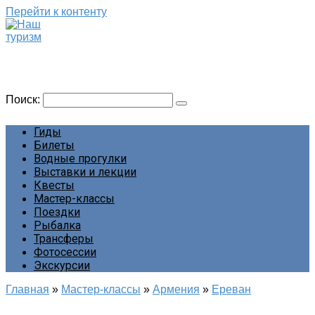
Перейти к контенту
Наш туризм
Сайт о наших путешествиях
Поиск:
Гиды
Билеты
Водные прогулки
Выставки и лекции
Квесты
Мастер-классы
Поездки
Рыбалка
Трансферы
Фотосессии
Экскурсии
Главная
»
Мастер-классы
»
Армения
»
Ереван