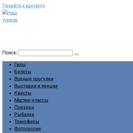
Перейти к контенту
Наш туризм
Сайт о наших путешествиях
Поиск:
Гиды
Билеты
Водные прогулки
Выставки и лекции
Квесты
Мастер-классы
Поездки
Рыбалка
Трансферы
Фотосессии