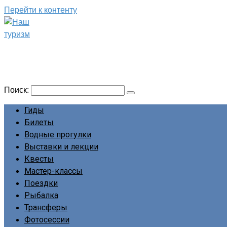
Перейти к контенту
Наш туризм
Сайт о наших путешествиях
Поиск:
Гиды
Билеты
Водные прогулки
Выставки и лекции
Квесты
Мастер-классы
Поездки
Рыбалка
Трансферы
Фотосессии