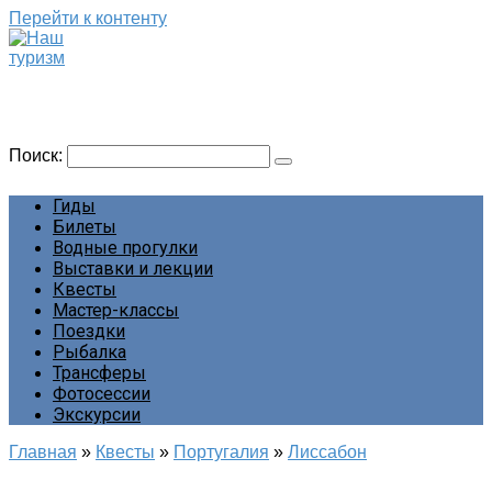
Перейти к контенту
Наш туризм
Сайт о наших путешествиях
Поиск:
Гиды
Билеты
Водные прогулки
Выставки и лекции
Квесты
Мастер-классы
Поездки
Рыбалка
Трансферы
Фотосессии
Экскурсии
Главная
»
Квесты
»
Португалия
»
Лиссабон