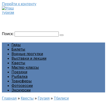
Перейти к контенту
Наш туризм
Сайт о наших путешествиях
Поиск:
Гиды
Билеты
Водные прогулки
Выставки и лекции
Квесты
Мастер-классы
Поездки
Рыбалка
Трансферы
Фотосессии
Экскурсии
Главная
»
Квесты
»
Грузия
»
Тбилиси