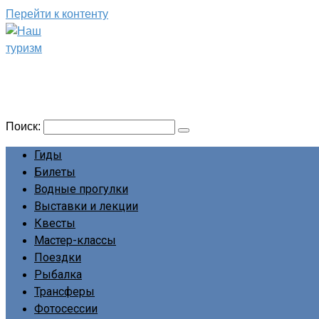
Перейти к контенту
Наш туризм
Сайт о наших путешествиях
Поиск:
Гиды
Билеты
Водные прогулки
Выставки и лекции
Квесты
Мастер-классы
Поездки
Рыбалка
Трансферы
Фотосессии