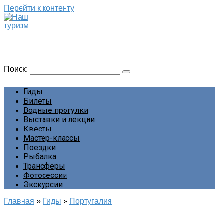
Перейти к контенту
Наш туризм
Сайт о наших путешествиях
Поиск:
Гиды
Билеты
Водные прогулки
Выставки и лекции
Квесты
Мастер-классы
Поездки
Рыбалка
Трансферы
Фотосессии
Экскурсии
Главная
»
Гиды
»
Португалия