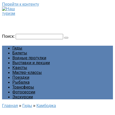
Перейти к контенту
Наш туризм
Сайт о наших путешествиях
Поиск:
Гиды
Билеты
Водные прогулки
Выставки и лекции
Квесты
Мастер-классы
Поездки
Рыбалка
Трансферы
Фотосессии
Экскурсии
Главная
»
Гиды
»
Камбоджа