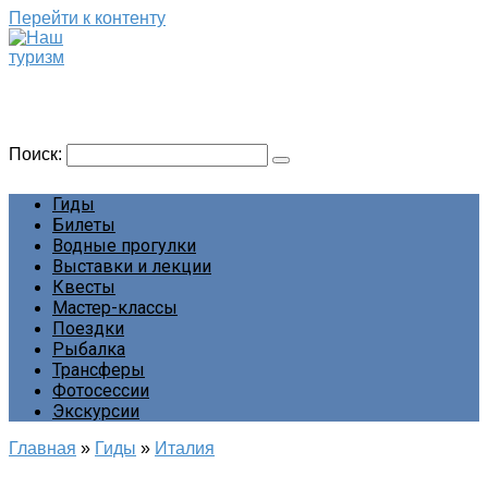
Перейти к контенту
Наш туризм
Сайт о наших путешествиях
Поиск:
Гиды
Билеты
Водные прогулки
Выставки и лекции
Квесты
Мастер-классы
Поездки
Рыбалка
Трансферы
Фотосессии
Экскурсии
Главная
»
Гиды
»
Италия