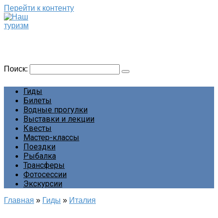
Перейти к контенту
Наш туризм
Сайт о наших путешествиях
Поиск:
Гиды
Билеты
Водные прогулки
Выставки и лекции
Квесты
Мастер-классы
Поездки
Рыбалка
Трансферы
Фотосессии
Экскурсии
Главная
»
Гиды
»
Италия