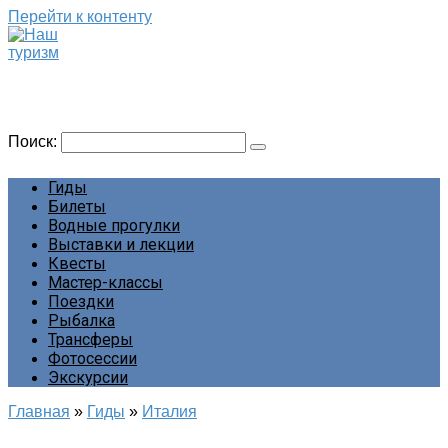
Перейти к контенту
Наш туризм
Сайт о наших путешествиях
Поиск:
Гиды
Билеты
Водные прогулки
Выставки и лекции
Квесты
Мастер-классы
Поездки
Рыбалка
Трансферы
Фотосессии
Экскурсии
Главная
»
Гиды
»
Италия