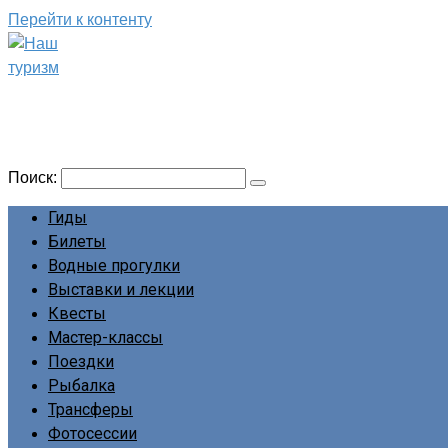
Перейти к контенту
Наш туризм
Сайт о наших путешествиях
Поиск:
Гиды
Билеты
Водные прогулки
Выставки и лекции
Квесты
Мастер-классы
Поездки
Рыбалка
Трансферы
Фотосессии